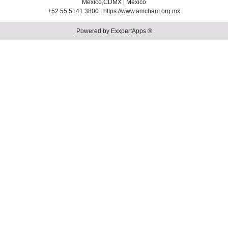
México,CDMX | México
+52 55 5141 3800 | https://www.amcham.org.mx
Powered by ExxpertApps ®